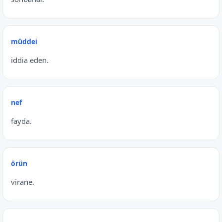
müddei
iddia eden.
nef
fayda.
örün
virane.