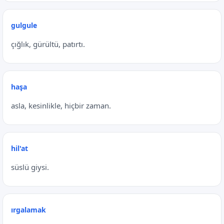
gulgule
çığlık, gürültü, patırtı.
haşa
asla, kesinlikle, hiçbir zaman.
hil'at
süslü giysi.
ırgalamak