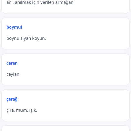
anı, anılmak için verilen armağan.
boymul
boynu siyah koyun.
ceren
ceylan
çerağ
çıra, mum, ışık.