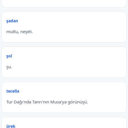
şadan
mutlu, neşeli.
şol
şu.
tecella
Tur Dağı'nda Tanrı'nın Musa'ya görünüşü.
ürek