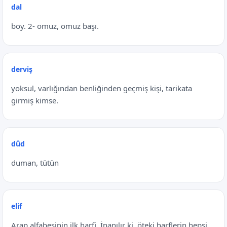
dal
boy. 2- omuz, omuz başı.
derviş
yoksul, varlığından benliğinden geçmiş kişi, tarikata
girmiş kimse.
dûd
duman, tütün
elif
Arap alfabesinin ilk harfi. İnanılır ki, öteki harflerin hepsi