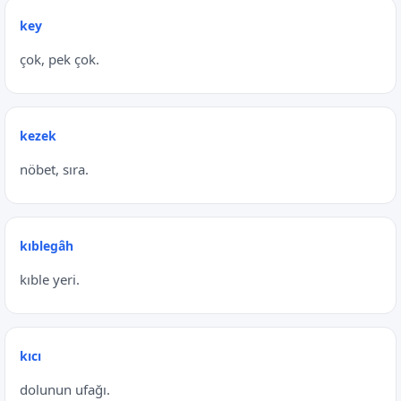
key
çok, pek çok.
kezek
nöbet, sıra.
kıblegâh
kıble yeri.
kıcı
dolunun ufağı.