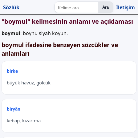
Sözlük
İletişim
Ara
"boymul" kelimesinin anlamı ve açıklaması
boymul
: boynu siyah koyun.
boymul ifadesine benzeyen sözcükler ve
anlamları
birke
büyük havuz, gölcük
biryân
kebap, kızartma.