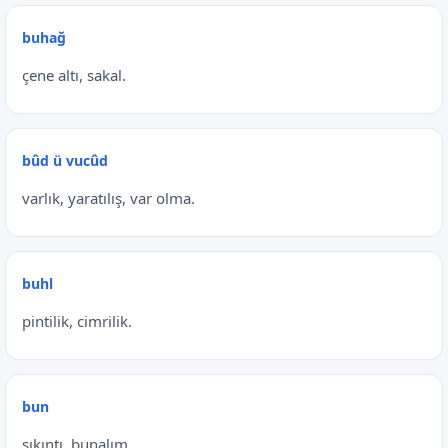
buhağ
çene altı, sakal.
bûd ü vucûd
varlık, yaratılış, var olma.
buhl
pintilik, cimrilik.
bun
sıkıntı, bunalım