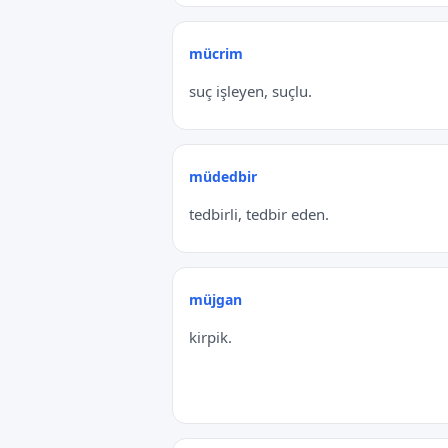
mücrim
suç işleyen, suçlu.
müdedbir
tedbirli, tedbir eden.
müjgan
kirpik.