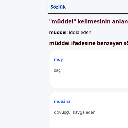
Sözlük
"müddei" kelimesinin anlam
müddei
: iddia eden.
müddei ifadesine benzeyen s
muy
saç.
mübâriz
dövüşçü, kavga eden.