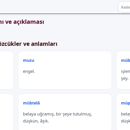
ı ve açıklaması
özcükler ve anlamları
muzu
müb
engel.
işle
şey.
mübtelâ
müp
belaya uğramış, bir şeye tutulmuş,
bela
düşkün, âşık.
düşk