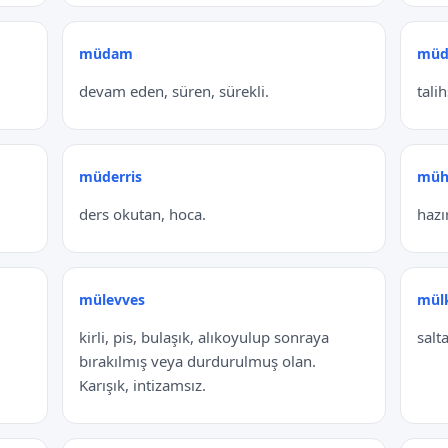
müdam
müd
devam eden, süren, sürekli.
tali
müderris
müh
ders okutan, hoca.
hazı
mülevves
mül
kirli, pis, bulaşık, alıkoyulup sonraya
salt
bırakılmış veya durdurulmuş olan.
Karışık, intizamsız.