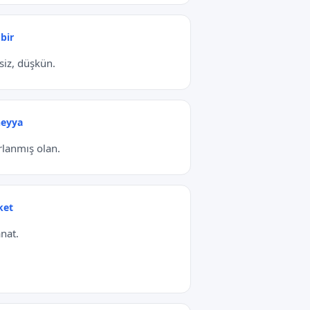
bir
hsiz, düşkün.
eyya
rlanmış olan.
ket
anat.