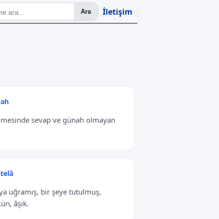
İletişim
Ara
ah
nmesinde sevap ve günah olmayan
telâ
ya uğramış, bir şeye tutulmuş,
ün, âşık.