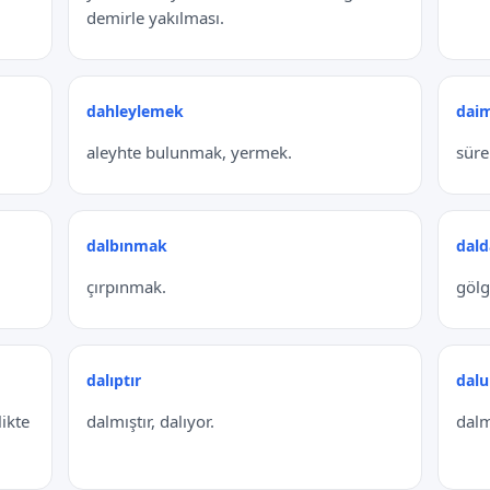
demirle yakılması.
dahleylemek
dai
aleyhte bulunmak, yermek.
süre
dalbınmak
dald
çırpınmak.
gölg
dalıptır
dalu
ikte
dalmıştır, dalıyor.
dalm