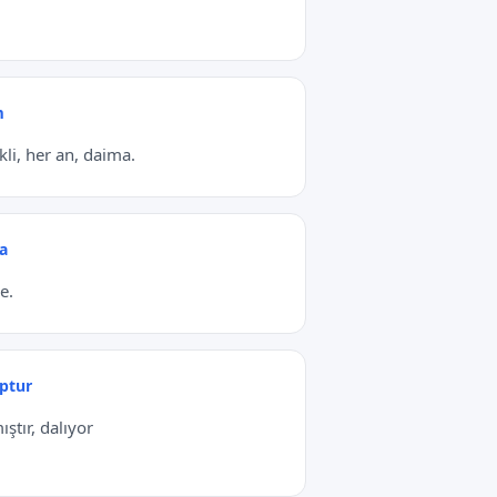
m
kli, her an, daima.
a
e.
ptur
ıştır, dalıyor