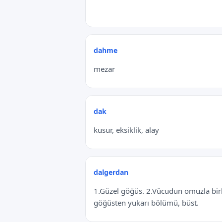
dahme
mezar
dak
kusur, eksiklik, alay
dalgerdan
1.Güzel göğüs. 2.Vücudun omuzla birl
göğüsten yukarı bölümü, büst.