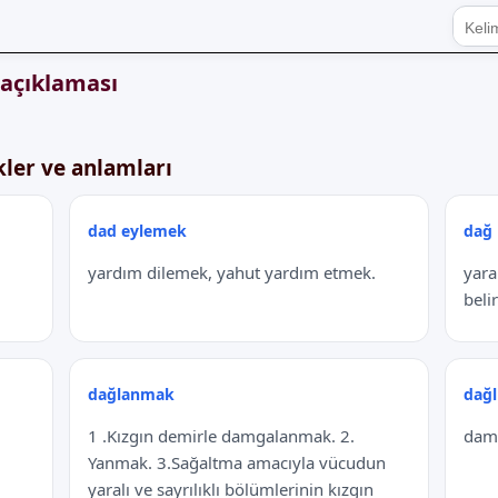
 açıklaması
kler ve anlamları
dad eylemek
dağ
yardım dilemek, yahut yardım etmek.
yara
beli
dağlanmak
dağl
1 .Kızgın demirle damgalanmak. 2.
damg
Yanmak. 3.Sağaltma amacıyla vücudun
yaralı ve sayrılıklı bölümlerinin kızgın