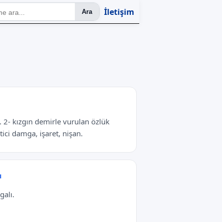
İletişim
Ara
. 2- kızgın demirle vurulan özlük
rtici damga, işaret, nişan.
ı
alı.